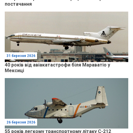
постачання
31 березня 2026
40 років від авіакатастрофи біля Мараватіо у
Мексиці
26 березня 2026
55 років легкому транспортному літаку C-212