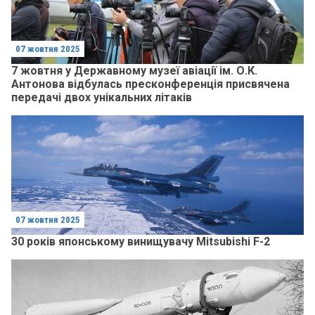
07 жовтня 2025
7 жовтня у Державному музеї авіації ім. О.К.
Антонова відбулась пресконференція присвячена
передачі двох унікальних літаків
07 жовтня 2025
30 років японському винищувачу Mitsubishi F-2