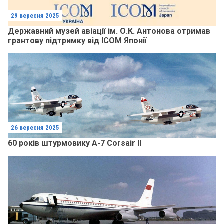
29 вересня 2025
Державний музей авіації ім. О.К. Антонова отримав
грантову підтримку від ICOM Японії
26 вересня 2025
60 років штурмовику A-7 Corsair II