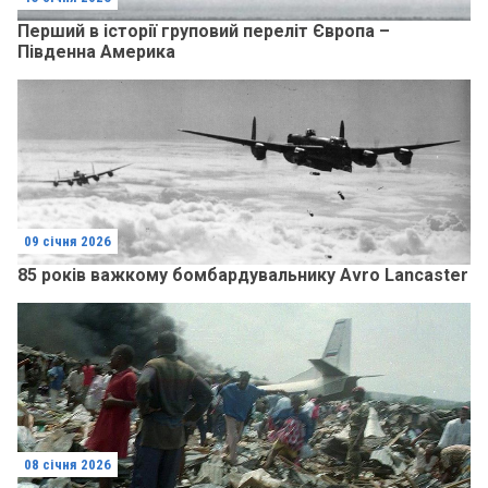
Перший в історії груповий переліт Європа –
Південна Америка
09 січня 2026
85 років важкому бомбардувальнику Avro Lancaster
08 січня 2026