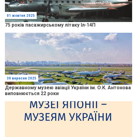
01 жовтня 2025
75 років пасажирському літаку Іл-14П
30 вересня 2025
Державному музею авіації України ім. О.К. Антонова
виповнюється 22 роки