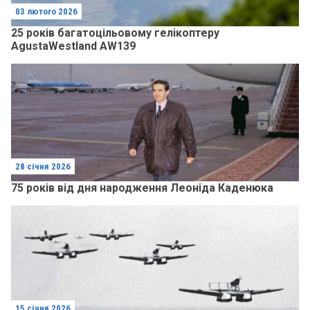
03 лютого 2026
25 років багатоцільовому гелікоптеру
AgustaWestland AW139
28 січня 2026
75 років від дня народження Леоніда Каденюка
15 січня 2026