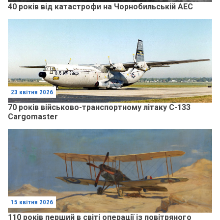
40 років від катастрофи на Чорнобильській АЕС
23 квітня 2026
70 років військово-транспортному літаку C-133
Cargomaster
15 квітня 2026
110 років перший в світі операції із повітряного