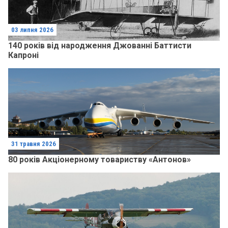
03 липня 2026
140 років від народження Джованні Баттисти
Капроні
31 травня 2026
80 років Акціонерному товариству «Антонов»