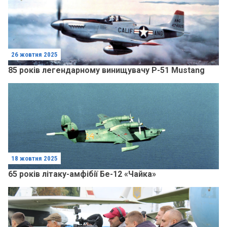
26 жовтня 2025
85 років легендарному винищувачу Р-51 Mustang
18 жовтня 2025
65 років літаку-амфібії Бе-12 «Чайка»