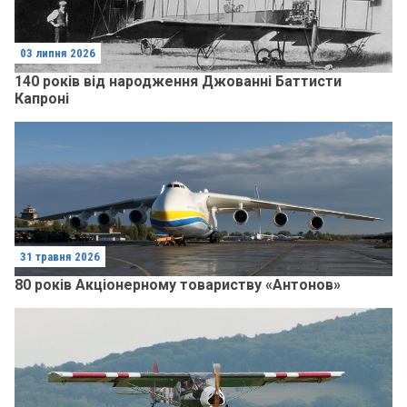
03 липня 2026
140 років від народження Джованні Баттисти
Капроні
31 травня 2026
80 років Акціонерному товариству «Антонов»