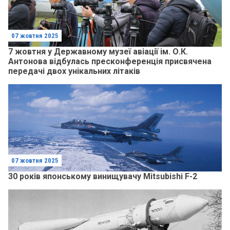
07 жовтня 2025
7 жовтня у Державному музеї авіації ім. О.К.
Антонова відбулась пресконференція присвячена
передачі двох унікальних літаків
07 жовтня 2025
30 років японському винищувачу Mitsubishi F-2