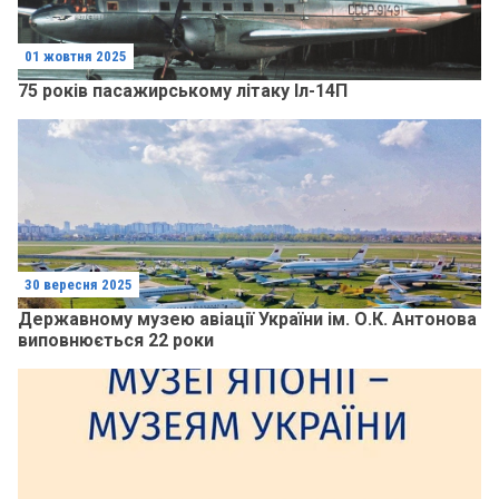
01 жовтня 2025
75 років пасажирському літаку Іл-14П
30 вересня 2025
Державному музею авіації України ім. О.К. Антонова
виповнюється 22 роки