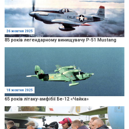
26 жовтня 2025
85 років легендарному винищувачу Р-51 Mustang
18 жовтня 2025
65 років літаку-амфібії Бе-12 «Чайка»