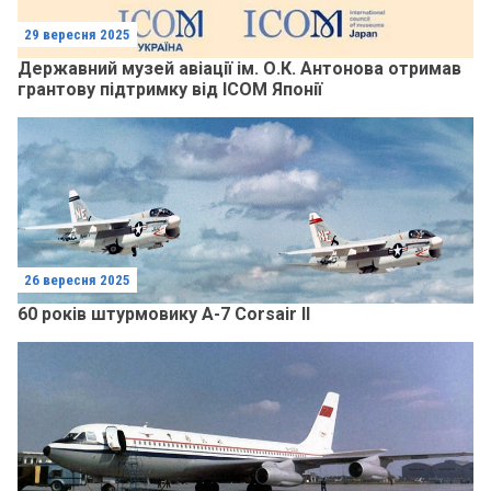
29 вересня 2025
Державний музей авіації ім. О.К. Антонова отримав
грантову підтримку від ICOM Японії
26 вересня 2025
60 років штурмовику A-7 Corsair II