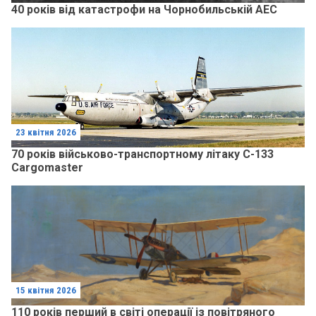
40 років від катастрофи на Чорнобильській АЕС
23 квітня 2026
70 років військово-транспортному літаку C-133
Cargomaster
15 квітня 2026
110 років перший в світі операції із повітряного