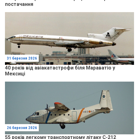
постачання
31 березня 2026
40 років від авіакатастрофи біля Мараватіо у
Мексиці
26 березня 2026
55 років легкому транспортному літаку C-212