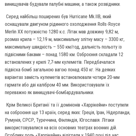
винищувачів будували палубні машини, а також розвідники.
Серед найбільш поширених був Hurricane Mk.IIB, який
оснащували двигуном рідинного охолодження Rolls-Royce
Merlin XX потужністю 1280 к.с. Літак мав довжину 9,82 м,
розмах крила – 12,19 м, максимальну злітну масу – 3300 кг,
максимальну швидкість – 550 км/год, дальність польоту із
підвісними баками – понад 1580 км. Озброєння складали 12
встановлених у крилі 7,7-мм кулеметів. Передбачалася
підвіска бомб загальною вагою понад 450 кг. На деяких
варіантах замість кулеметів встановлювали чотири 20-мм
гармати або дві калібром 40 мм. Використовували їх
переважно як винищувачі-бомбардувальники.
Крім Великої Британії та її домініонів «Харрікейни» поступили
на озброєння ще 13 країн, серед яких: Греція, Іран, Нідерланди,
Румунія, СРСР, Туреччина, Фінляндія, Югославія. Літаки
використовувалися на всіх основних театрах воєнних дій.
Особливу роль «Харрікейни» відіграли у 1940 році під час