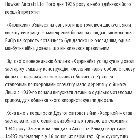
Hawker Aircraft Ltd. Того дня 1935 року в небо здійнявся його
перший прототип.
«Харрікейн» з’явився на світ, коли ще точилися дискусії: який
винищувач краще – маневрений біплан чи швидкісний моноплан.
Вибір на користь останнього був далеко не очевидним, однак
майбутня війна довела, що він виявився правильним.
Від своїх попередників біпланів «Харрікейн» успадкував доволі
застарілу змішану конструкцію. Фюзеляж являв собою сталеву
ферму із переважно полотняною обшивкою. Крило зі
сталевими лонжеронами спочатку мало дерев’яну обшивку.
Лише з 1939-го почали випускати літаки із суцільнометалевим
крилом, для обшивки якого використовували дюраль.
Хоча вже у перші роки Другої світової війни «Харрікейн» став
застарівати, його серійне виробництво тривало до середини
1944 року. Загалом на заводах в Англії та Канаді випустили
14487 екземплярів у 16 основних варіантах. Крім сухопутних