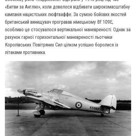
«Битви за Англію», коли довелося відбивати широкомасштабну
кампанія нацистських люфтваффе. За сумою бойових якостей
британський винищувач програвав німецькому Bf 109E,
особливо це стосувалося вертикальної маневреності. Однак за
рахунок гарної горизонтальної маневреності льотчики
Королівських Повітряних Сил цілком успішно боролися із
літаками противника.