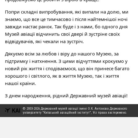
Попри складні випробування, які випали на долю, ми
знаємо, що все це тимчасово і після найтемнішої ночі
завжди настає ранок. Так буде і з нами, бо одного дня
Музей авіації відчинить свої двері й зустріне своїх
відвідувачів, які чекали на зустріч.
Дякуємо всім за любов і віру до нашого Музею, за
підтримку і натхнення. З цими відчуттями крокуємо у
новий рік життя і сподіваємося, що він принесе багато
хорошого і світлого, як в життя Музею, так і життя
нашої країни.
З днем народження, рідний Державний музей авіації!
© 2003-2026 Державний музей авіації імені О.К. Антонова Державного
університету "Київський авіаційний інститут", Усі права застережено.