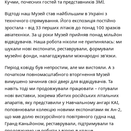
Кучми, почесних гостей та представників ЗМІ.
Відтоді наш Музей став найбільшим в Україні з
технічного спрямування. Його експозиція постійно
зростала – від 33 перших літаків до понад 100 зразків
авіатехніки. За ці роки Музей прийняв понад мільйон
відвідувачів. Наша робота ніколи не припинялась: ми
шукали нові експонати, реставрували, формували
музейні фонди, налагоджували міжнародні зв’язки.
Період ковіду був непростим, але ми вистояли. А з
початком повномасштабного вторгнення Музей
вимушено зачинив свої двері для відвідувачів. Та
навіть тоді ми продовжували працювати – готували
нові виставки, зокрема збитих російських літальних
апаратів, яку представили у Навчальному ангарі КАІ,
поповнювали колекцію новими експонатами як Ан-2,
що мав долю екскурсійного повітряного судна над
Гранд-Каньйоном, реставрували, підтримували та
продовжуємо це робити з вірою в краще.