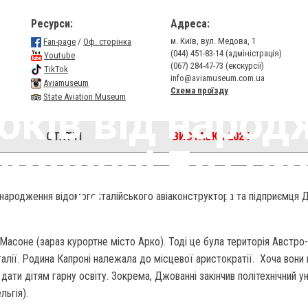
Ресурси:
Адреса:
м. Київ, вул. Медова, 1
Fan-page
/
Оф. сторінка
(044) 451-83-14 (адміністрація)
Youtube
(067) 284-47-73 (екскурсії)
TikTok
info@aviamuseum.com.ua
Aviamuseum
Схема проїзду
State Aviation Museum
оків від наро
СТАТТІ
ВИСТАВКА 2024
жованні Баттис
Капроні
 народження відомого італійського авіаконструктора та підприємця 
 Масоне (зараз курортне місто Арко). Тоді це була територія Австр
Італії. Родина Капроні належала до місцевої аристократії. Хоча вон
 дати дітям гарну освіту. Зокрема, Джованні закінчив політехнічний у
льгія).