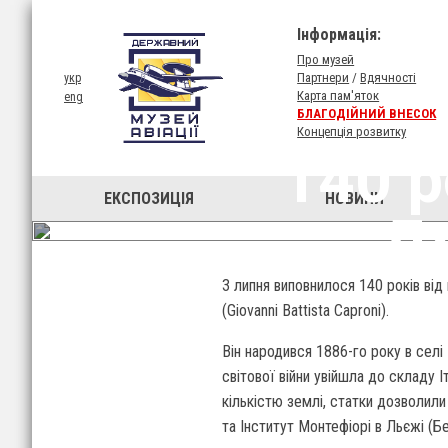
Інформація:
Про музей
Партнери
/
Вдячності
укр
Карта пам'яток
eng
БЛАГОДІЙНИЙ ВНЕСОК
Концепція розвитку
140 р
ЕКСПОЗИЦIЯ
НОВИНИ
Д
3 липня виповнилося 140 років від
(Giovanni Battista Caproni).
Він народився 1886-го року в селі
світової війни увійшла до складу 
кількістю землі, статки дозволили
та Інститут Монтефіорі в Льєжі (Бе