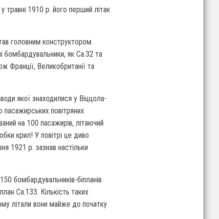
 у травні 1910 р. його перший літак
став головним конструктором.
і бомбардувальники, як Са.32 та
ож Франції, Великобританії та
аводи якої знаходилися у Віццола-
ю пасажирських повітряних
ваний на 100 пасажирів, літаючий
обки крил! У повітрі це диво
ня 1921 р. зазнав настільки
150 бомбардувальників-біпланів
лан Ca.133. Кількість таких
ому літали вони майже до початку