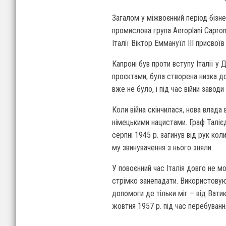
Загалом у міжвоєнний період бізне
промислова група Aeroplani Capron
Італії Віктор Еммануїл III присвої
Капроні був проти вступу Італії у 
проєктами, була створена низка дос
вже не було, і під час війни завод
Коли війна скінчилася, нова влад
німецькими нацистами. Граф Талієд
серпні 1945 р. загинув від рук ко
му звинувачення з нього зняли.
У повоєнний час Італія довго не мо
стрімко занепадати. Використовую
допомоги де тільки міг – від Вати
жовтня 1957 р. під час перебуванн