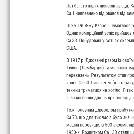
Як і багато інших піонерів авіації
Са.1 невпевнено відірвався від зе
Ще у 1908-му Капроні намагався ро
Однак комерційний успіх прийшов л
Са.33. Побудовані у сотнях екземп
США.
В 1917 р. Джованні разом із своїм
Тічино (Ломбардія) та міланськом
перевезень. Результатом став проє
човен Ca.60 Transaereo (в літерату
техніки триматися не хотіло. Літа
значних пошкоджень при посадці, 
Тож головним джерелом прибутків 
Ca.73, що для тих часів було знач
машин перевищила 500 екземплярів
1950-х. Розвитком Са.133 стали ще