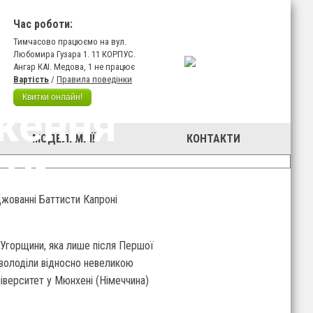
Час роботи:
Тимчасово працюємо на вул.
Любомира Гузара 1. 11 КОРПУС.
Ангар КАІ. Медова, 1 не працює
Вартість
/
Правила поведінки
Квитки онлайн!
дження
МОДЕЛІ МРІЇ
КОНТАКТИ
ти
Джованні Баттисти Капроні
о-Угорщини, яка лише після Першої
и володіли відносно невеликою
ніверситет у Мюнхені (Німеччина)