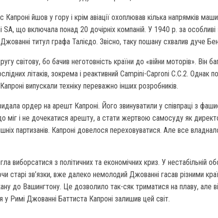
с Капроні йшов у гору і крім авіації охоплював кілька напрямків ма
i SA, що включала понад 20 дочірніх компаній. У 1940 р. за особли
в Джованні титул графа Талієдо. Звісно, таку пошану схвалив дуче Бен
Другу світову, бо бачив неготовність країни до «війни моторів». Він 
лідних літаків, зокрема і реактивний Campini-Caproni C.C.2. Однак п
и Капроні випускали техніку переважно інших розробників.
а видала ордер на арешт Капроні. Його звинуватили у співпраці з фа
о міг і не дочекатися арешту, а стати жертвою самосуду як директо
лишніх партизанів. Капроні довелося переховуватися. Але все владнал
гла виборсатися з політичних та економічних криз. У нестабільній об
чи старі зв’язки, вже далеко немолодий Джованні гасав різними кра
кану до Вашингтону. Це дозволило так-сяк триматися на плаву, але в
я у Римі Джованні Баттиста Капроні залишив цей світ.