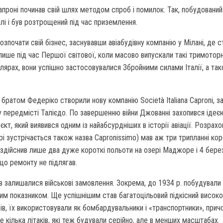
, Капроні починав свій шлях методом спроб і помилок. Так, побудований
млі і був розтрощений під час приземлення.
зпочати свій бізнес, заснувавши авіабудівну компанію у Мілані, де 
ише під час Першої світової, коли масово випускали такі тримоторн
лярах, вони успішно застосовувалися Збройними силами Італії, а так
 братом Федеріко створили нову компанію Società Italiana Caproni, з
у передмісті Талієдо. По завершенню війни Джованні захопився ідеє
кт, який виявився одним із найабсурдніших в історії авіації. Розрахо
рі зустрічається також назва Capronissimo) мав аж три трипланні кор
к здійснив лише два дуже короткі польоти на озері Маджоре і 4 берез
що ремонту не підлягав.
залишалися військові замовлення. Зокрема, до 1934 р. побудували 
ним показником. Ще успішнішим став багатоцільовий підкісний високоп
, їх використовували як бомбардувальники і «транспортники», прич
 кілька літаків, які теж будували серійно, але в менших масштабах.