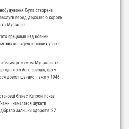
шинобудування. Була створена
ві заслуги перед державою король
іто Муссоліні.
багато працював над новими
омітних конструкторських успіхів
шистським режимом Муссоліні та
р одного з його заводів, що у
ося доволі швидко, і вже у 1946-
становці бізнес Капроні почав
їнами і намагався шукати
ідібрало залишки здоров’я. 27