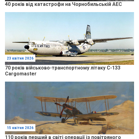
40 років від катастрофи на Чорнобильській АЕС
23 квітня 2026
70 років військово-транспортному літаку C-133
Cargomaster
15 квітня 2026
110 років перший в світі операції із повітряного