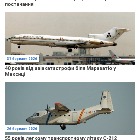
постачання
31 березня 2026
40 років від авіакатастрофи біля Мараватіо у
Мексиці
26 березня 2026
55 років легкому транспортному літаку C-212