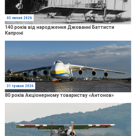
03 липня 2026
140 років від народження Джованні Баттисти
Капроні
31 травня 2026
80 років Акціонерному товариству «Антонов»