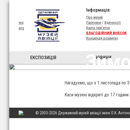
Інформація:
Про музей
Партнери
/
Вдячності
укр
Карта пам'яток
eng
БЛАГОДІЙНИЙ ВНЕСОК
Концепція розвитку
Зимо
ЕКСПОЗИЦIЯ
НОВИНИ
Нагадуємо, що з 1 листопада по 3
Каси музею відкриті до 17 години.
© 2003-2026 Державний музей авіації імені О.К. Антон