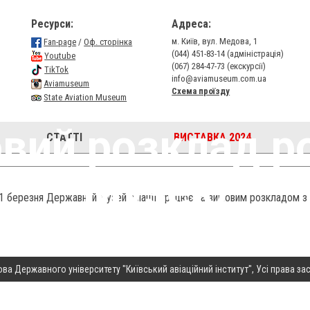
Ресурси:
Адреса:
м. Київ, вул. Медова, 1
Fan-page
/
Оф. сторінка
(044) 451-83-14 (адміністрація)
Youtube
(067) 284-47-73 (екскурсії)
TikTok
info@aviamuseum.com.ua
Aviamuseum
Схема проїзду
State Aviation Museum
вий розклад р
СТАТТІ
ВИСТАВКА 2024
Музею
1 березня Державний музей авіації працює за зимовим розкладом з
ова Державного університету "Київський авіаційний інститут", Усі права за