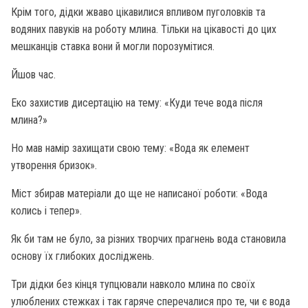
Крім того, дідки жваво цікавилися впливом пуголовків та
водяних павуків на роботу млина. Тільки на цікавості до цих
мешканців ставка вони й могли порозумітися.
Йшов час.
Еко захистив дисертацію на тему: «Куди тече вода після
млина?»
Но мав намір захищати свою тему: «Вода як елемент
утворення бризок».
Міст збирав матеріали до ще не написаної роботи: «Вода
колись і тепер».
Як би там не було, за різних творчих прагнень вода становила
основу їх глибоких досліджень.
Три дідки без кінця тупцювали навколо млина по своїх
улюблених стежках і так гаряче сперечалися про те, чи є вода