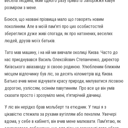
весела людина, який одного разу привіз із Запоріжжя кавун
розміром з мене.
Боюся, що названі прізвища мало що говорять новим
поколінням. Але в моїй пам'яті про цих особистостей
збереглися дуже живі спогади, як про натхнених, веселих
людей, друзів моїх батьків.
Тато мав машину, і на ній ми вивчали околиці Києва. Часто до
нас приєднувався Василь Олексійович Степанченко, директор
Київського авіазаводу зі своєю родиною. Улюбленим ближнім
місцем відпочинку був ліс, за десять кілометрів від Києва.
Батько вчив мене відчувати красу природи, милуватися лісовою
дорогою, узліссям, осіннім павутинням. Про все це він умів
сказати просто і зрозуміло мені, п'ятирічній дівчинці.
У ліс він нерідко брав мольберт та етюдник. У тиші я з
цікавістю стежила за рухами вугіллям або пензлем. Увечері
вдома, у себе в кабінеті, він вчив мене малювати. Пам'ятаю, як