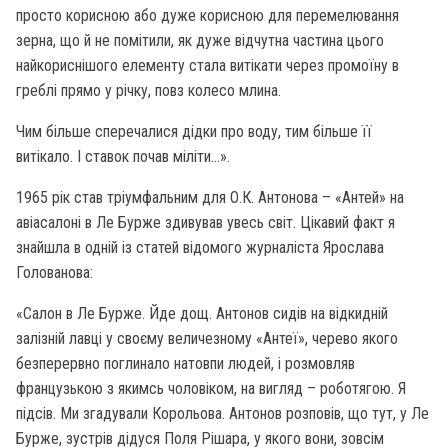
просто корисною або дуже корисною для перемелювання
зерна, що й не помітили, як дуже відчутна частина цього
найкориснішого елементу стала витікати через промоїну в
греблі прямо у річку, повз колесо млина.
Чим більше сперечалися дідки про воду, тим більше її
витікало. І ставок почав міліти...».
1965 рік став тріумфальним для О.К. Антонова – «Антей» на
авіасалоні в Ле Бурже здивував увесь світ. Цікавий факт я
знайшла в одній із статей відомого журналіста Ярослава
Голованова:
«Салон в Ле Бурже. Йде дощ. Антонов сидів на відкидній
залізній лавці у своєму величезному «Антеї», черево якого
безперервно поглинало натовпи людей, і розмовляв
французькою з якимсь чоловіком, на вигляд – роботягою. Я
підсів. Ми згадували Корольова. Антонов розповів, що тут, у Ле
Бурже, зустрів дідуся Поля Рішара, у якого вони, зовсім