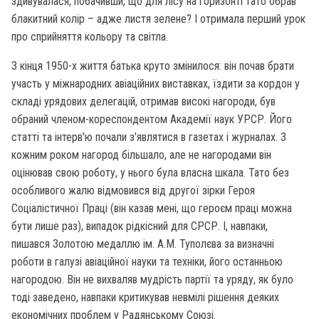
здивувалася, побачивши, що для лісу на горизонті тато обрав
блакитний колір – адже листя зелене? І отримала перший урок
про сприйняття кольору та світла.
З кінця 1950-х життя батька круто змінилося: він почав брати
участь у міжнародних авіаційних виставках, їздити за кордон у
складі урядових делегацій, отримав високі нагороди, був
обраний членом-кореспондентом Академії наук УРСР. Його
статті та інтерв'ю почали з'являтися в газетах і журналах. З
кожним роком нагород більшало, але не нагородами він
оцінював свою роботу, у нього була власна шкала. Тато без
особливого жалю відмовився від другої зірки Героя
Соціалістичної Праці (він казав мені, що героєм праці можна
бути лише раз), випадок рідкісний для СРСР. І, навпаки,
пишався Золотою медаллю ім. А.М. Туполєва за визначні
роботи в галузі авіаційної науки та техніки, його останньою
нагородою. Він не вихваляв мудрість партії та уряду, як було
тоді заведено, навпаки критикував невмілі рішення деяких
економічних проблем у Радянському Союзі.