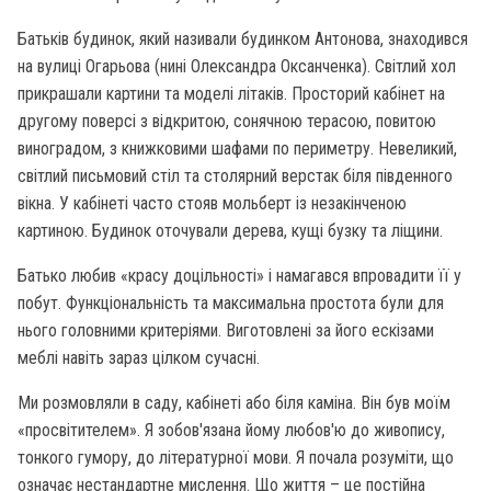
Батьків будинок, який називали будинком Антонова, знаходився
на вулиці Огарьова (нині Олександра Оксанченка). Світлий хол
прикрашали картини та моделі літаків. Просторий кабінет на
другому поверсі з відкритою, сонячною терасою, повитою
виноградом, з книжковими шафами по периметру. Невеликий,
світлий письмовий стіл та столярний верстак біля південного
вікна. У кабінеті часто стояв мольберт із незакінченою
картиною. Будинок оточували дерева, кущі бузку та ліщини.
Батько любив «красу доцільності» і намагався впровадити її у
побут. Функціональність та максимальна простота були для
нього головними критеріями. Виготовлені за його ескізами
меблі навіть зараз цілком сучасні.
Ми розмовляли в саду, кабінеті або біля каміна. Він був моїм
«просвітителем». Я зобов'язана йому любов'ю до живопису,
тонкого гумору, до літературної мови. Я почала розуміти, що
означає нестандартне мислення. Що життя – це постійна