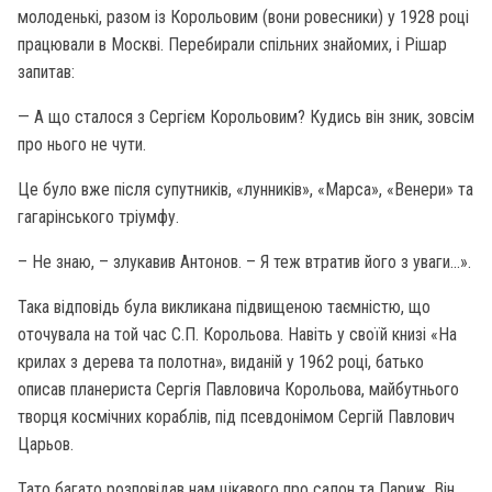
молоденькі, разом із Корольовим (вони ровесники) у 1928 році
працювали в Москві. Перебирали спільних знайомих, і Рішар
запитав:
— А що сталося з Сергієм Корольовим? Кудись він зник, зовсім
про нього не чути.
Це було вже після супутників, «лунників», «Марса», «Венери» та
гагарінського тріумфу.
– Не знаю, – злукавив Антонов. – Я теж втратив його з уваги...».
Така відповідь була викликана підвищеною таємністю, що
оточувала на той час С.П. Корольова. Навіть у своїй книзі «На
крилах з дерева та полотна», виданій у 1962 році, батько
описав планериста Сергія Павловича Корольова, майбутнього
творця космічних кораблів, під псевдонімом Сергій Павлович
Царьов.
Тато багато розповідав нам цікавого про салон та Париж. Він