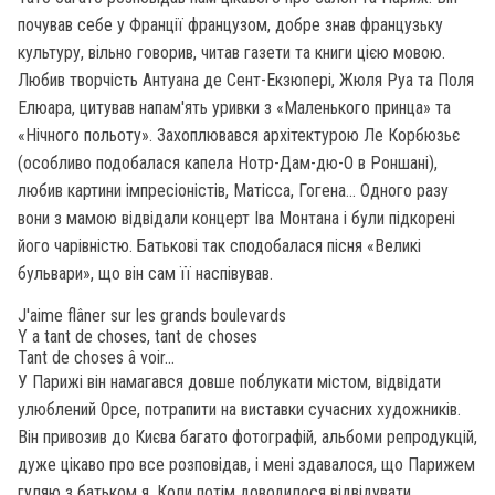
почував себе у Франції французом, добре знав французьку
культуру, вільно говорив, читав газети та книги цією мовою.
Любив творчість Антуана де Сент-Екзюпері, Жюля Руа та Поля
Елюара, цитував напам'ять уривки з «Маленького принца» та
«Нічного польоту». Захоплювався архітектурою Ле Корбюзьє
(особливо подобалася капела Нотр-Дам-дю-О в Роншані),
любив картини імпресіоністів, Матісса, Гогена... Одного разу
вони з мамою відвідали концерт Іва Монтана і були підкорені
його чарівністю. Батькові так сподобалася пісня «Великі
бульвари», що він сам її наспівував.
J'aime flâner sur les grands boulevards
Y a tant de choses, tant de choses
Tant de choses â voir…
У Парижі він намагався довше поблукати містом, відвідати
улюблений Орсе, потрапити на виставки сучасних художників.
Він привозив до Києва багато фотографій, альбоми репродукцій,
дуже цікаво про все розповідав, і мені здавалося, що Парижем
гуляю з батьком я. Коли потім доводилося відвідувати