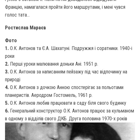
Францію, намагалася пройти його маршрутами, і мені чувся
голос тата...
Ростислав Мараєв
Фото
1.
О.К. Антонов та Є.А. Шахатуні. Подружжя і соратники. 1940-і
роки
2.
Перші уроки малювання доньки Ані. 1951 р.
3.
О.К. Антонов за написанням пейзажу під час відпочинку на
природі
4.
О.К. Антонов з дочкою Анною спостерігає за польотами
планеристів. Аеродром Гостомель, 1961 р.
5.
О.К. Антонов любив працювати в саду біля свого будинку
6.
Генеральний конструктор О.К. Антонов працює за кульманом
в одному з відділів свого ДКБ. Друга половина 1970-х років