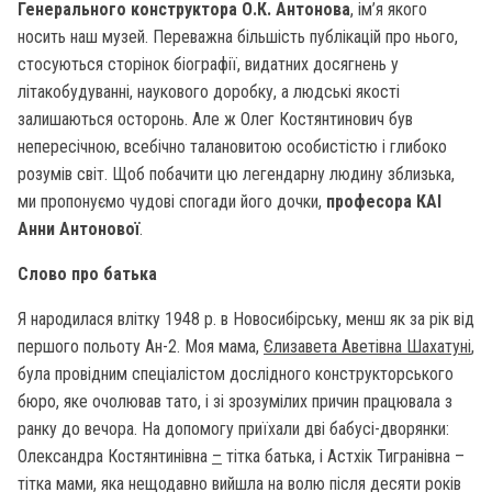
Генерального конструктора О.К. Антонова
, ім’я якого
носить наш музей. Переважна більшість публікацій про нього,
стосуються сторінок біографії, видатних досягнень у
літакобудуванні, наукового доробку, а людські якості
залишаються осторонь. Але ж Олег Костянтинович був
непересічною, всебічно талановитою особистістю і глибоко
розумів світ. Щоб побачити цю легендарну людину зблизька,
ми пропонуємо чудові спогади його дочки,
професора КАІ
Анни Антонової
.
Слово про батька
Я народилася влітку 1948 р. в Новосибірську, менш як за рік від
першого польоту Ан-2. Моя мама,
Єлизавета Аветівна Шахатуні
,
була провідним спеціалістом дослідного конструкторського
бюро, яке очолював тато, і зі зрозумілих причин працювала з
ранку до вечора. На допомогу приїхали дві бабусі-дворянки:
Олександра Костянтинівна
–
тітка батька, і Астхік Тигранівна –
тітка мами, яка нещодавно вийшла на волю після десяти років