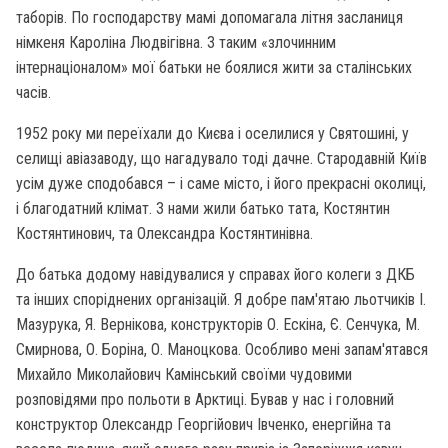
таборів. По господарству мамі допомагала літня засланиця
німкеня Кароліна Людвігівна. З таким «злочинним
інтернаціоналом» мої батьки не боялися жити за сталінських
часів.
1952 року ми переїхали до Києва і оселилися у Святошині, у
селищі авіазаводу, що нагадувало тоді дачне. Стародавній Київ
усім дуже сподобався – і саме місто, і його прекрасні околиці,
і благодатний клімат. З нами жили батько тата, Костянтин
Костянтинович, та Олександра Костянтинівна.
До батька додому навідувалися у справах його колеги з ДКБ
та інших споріднених організацій. Я добре пам'ятаю льотчиків І.
Мазурука, Я. Вернікова, конструкторів О. Ескіна, Є. Сенчука, М.
Смирнова, О. Боріна, О. Маноцкова. Особливо мені запам'ятався
Михайло Миколайович Камінський своїми чудовими
розповідями про польоти в Арктиці. Бував у нас і головний
конструктор Олександр Георгійович Івченко, енергійна та