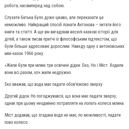
робота, насамперед над собою.
Слухати батька було дуже цікаво, але переказати це
неможливо. Найкращий спосіб пізнати Антонова – читати його
книги та статті. А ще він вигадував веселі казкові історії для
дітей, а також писав притчі із філософським підтекстом, що
були більше адресовані дорослим. Наведу одну з антоновських
міні-казок 1966 року.
«Жили-були при млині три освічені дідки: Еко, Но і Міст. Ходили
вони всі разом, хоч жили недружно.
Еко вважав, що вода має падати обов'язково зверху.
Другий дідок Но погоджувався, що вона має падати зверху,
однак при цьому неодмінно потрапляти на лопать колеса млина.
Міст додавав, що згадана вода не має, по можливості, падати
повз колесо.