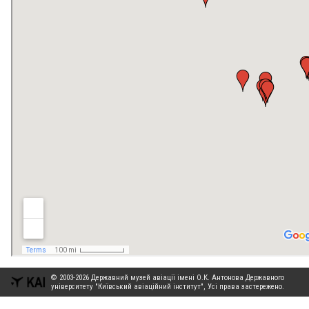
© 2003-2026 Державний музей авіації імені О.К. Антонова Державного
університету "Київський авіаційний інститут", Усі права застережено.