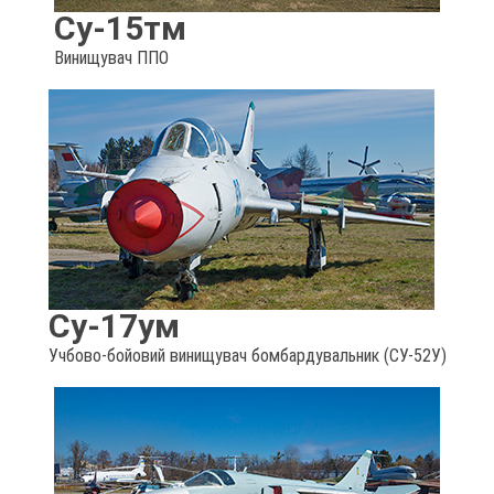
Су-15тм
Винищувач ППО
Су-17ум
Учбово-бойовий винищувач бомбардувальник (СУ-52У)